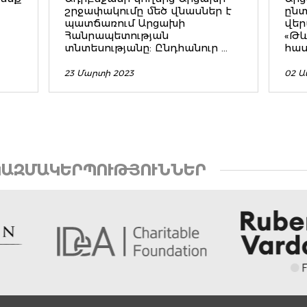
շրջափակումը մեծ վնասներ է
ըն
պատճառում Արցախի
վեր
Հանրապետության
«Թև
տնտեսությանը: Ընդհանուր ...
հաս
23 Մարտի 2023
02 Ա
ԱԶՄԱԿԵՐՊՈՒԹՅՈՒՆՆԵՐ