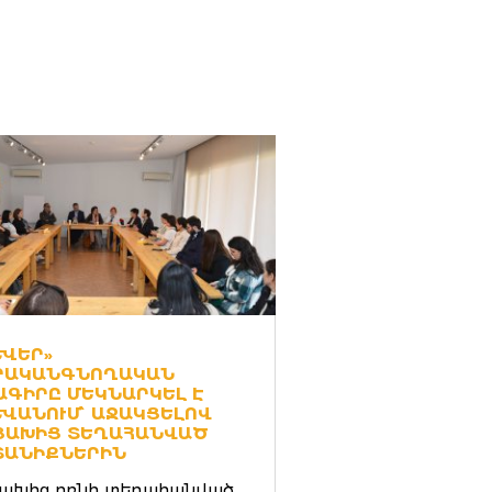
ՒԵՐ» Վ
ԱԿԱՆԳՆՈՂԱԿԱՆ Ծ
ԳԻՐԸ ՄԵԿՆԱՐԿԵԼ Է Ե
ԱՆՈՒՄ՝ ԱՋԱԿՑԵԼՈՎ ԱՐ
ԽԻՑ ՏԵՂԱՀԱՆՎԱԾ ԸՆ
ՆԻՔՆԵՐԻՆ
ախից բռնի տեղահանված