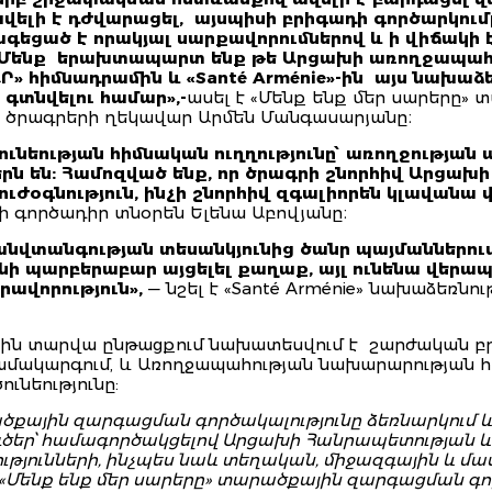
ելի է դժվարացել,
այսպիսի բրիգադի գործարկում
հագեցած է որակյալ սարքավորումներով և ի վիճակի
 Մենք
երախտապարտ ենք թե Արցախի առողջապահո
Ր» հիմնադրամին և «Santé Arménie»-ին
այս նախաձե
գտնվելու համար»,-
ասել է «Մենք ենք մեր սարերը»
ն ծրագրերի ղեկավար Արմեն Մանգասարյանը։
ւնեության հիմնական ուղղությունը՝ առողջության
 են: Համոզված ենք, որ ծրագրի շնորհիվ Արցախի 
ւժօգնություն, ինչի շնորհիվ զգալիորեն կլավանա 
ի գործադիր տնօրեն Ելենա Աբովյանը։
անվտանգության տեսանկյունից ծանր պայմաններու
ինի պարբերաբար
այցելել քաղաք, այլ ունենա վեր
րավորություն»,
— նշել է «Santé Arménie» նախաձեռնո
ն տարվա ընթացքում նախատեսվում է շարժական բրի
մակարգում, և Առողջապահության նախարարության 
ւնեությունը:
ծքային զարգացման գործակալությունը ձեռնարկում և
ծեր՝ համագործակցելով Արցախի Հանրապետության 
յունների, ինչպես նաև տեղական, միջազգային և մաս
 «Մենք ենք մեր սարերը» տարածքային զարգացման գո