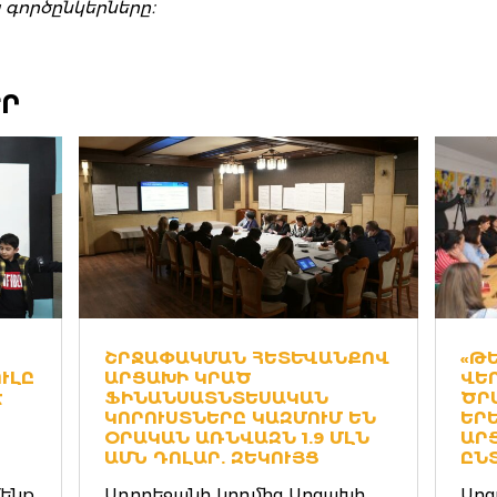
 գործընկերները։
ԵՐ
ՇՐՋԱՓԱԿՄԱՆ ՀԵՏԵՒԱՆՔՈՎ
«ԹԵ
Ը Դ
ԱՐՑԱԽԻ ԿՐԱԾ
ԵՐ
Գ
ՖԻՆԱՆՍԱՏՆՏԵՍԱԿԱՆ
ՐԱ
ԿՈՐՈՒՍՏՆԵՐԸ ԿԱԶՄՈՒՄ ԵՆ
ՐԵՒ
ՕՐԱԿԱՆ ԱՌՆՎԱԶՆ 1.9 ՄԼՆ
ՑԱ
ԱՄՆ ԴՈԼԱՐ. ԶԵԿՈՒՅՑ
ՏԱ
Մենք
Ադրբեջանի կողմից Արցախի
Արց