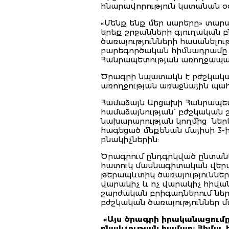
հնարավորություն կստանան օգ
«Մենք ենք մեր սարերը» տար
երեք շրջանների գյուղական
ծառայությունների հասանելո
բարեգործական հիմնադրամը և
Հանրապետության առողջապահ
Ծրագրի նպատակն է բժշկակա
առողջության առաջնային պահ
Համաձայն Արցախի Հանրապետ
համաձայնության` բժշկական 
նախարարության կողմից ներ
հագեցած մեքենան մայիսի 3-
բնակիչներին:
Ծրագրում ընդգրկված ընտան
հատուկ մասնագիտական վերապ
թերապևտիկ ծառայություններ
վարակիչ և ոչ վարակիչ հիվան
շարժական բրիգադներում ներ
բժշկական ծառայություններ մ
«Այս ծրագրի իրական
ա
ցում
բնակչության համար: Հիմա,