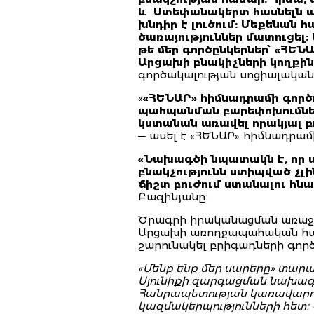
և
Ստեփանակերտ հասնելն ավ
խնդիր է լուծում: Մեքենան 
ծառայություններ մատուցել:
թե մեր գործընկերներ՝ «ՀԵՆԱ
Արցախի բնակիչների կողքին 
գործակալության սոցիալակա
«
«ՀԵՆԱՐ» հիմնադրամի գործո
պահպանման բարեփոխումներն
կստանան առավել որակյալ բո
— ասել է «ՀԵՆԱՐ» հիմնադրամ
«Նախագծի նպատակն է, որ 
բնակչությունն ստիպված չլ
ճիշտ բուժում ստանալու հնա
Բազինյանը։
Ծրագրի իրականացման առաջի
Արցախի առողջապահական հա
շարունակել բրիգադների գործո
«Մենք ենք մեր սարերը» տարա
Սյունիքի զարգացման նախագ
Հանրապետության կառավարութ
կազմակերպությունների հետ։