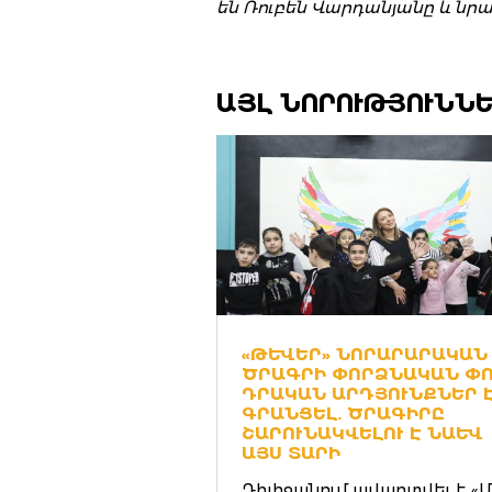
են Ռուբեն Վարդանյանը և նրա
ԱՅԼ ՆՈՐՈՒԹՅՈՒՆՆ
«ԹԵՒԵՐ» ՆՈՐԱՐԱՐԱԿԱՆ
ԾՐԱԳՐԻ ՓՈՐՁՆԱԿԱՆ ՓՈՒԼ
ՐԱԿԱՆ ԱՐԴՅՈՒՆՔՆԵՐ Է 
ՐԱՆՑԵԼ. ԾՐԱԳԻՐԸ Շ
ԱՐՈՒՆԱԿՎԵԼՈՒ Է ՆԱԵՒ ԱՅ
Ս ՏԱՐԻ
Դիլիջանում ավարտվել է «