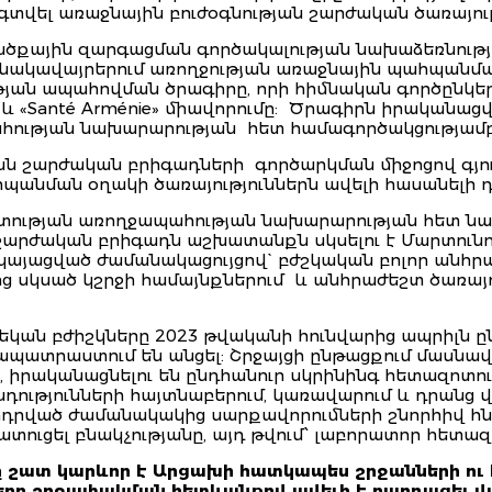
տվել առաջնային բուժօգնության շարժական ծառայութ
ածքային զարգացման գործակալության նախաձեռնությ
 բնակավայրերում առողջության առաջնային պահպանմ
ւթյան ապահովման ծրագիրը, որի հիմնական գործընկեր
 «Santé Arménie» միավորումը: Ծրագիրն իրականացվ
ության նախարարության հետ համագործակցությամբ
ն շարժական բրիգադների գործարկման միջոցով գյո
պանման օղակի ծառայություններն ավելի հասանելի դ
ության առողջապահության նախարարության հետ ն
շարժական բրիգադն աշխատանքն սկսելու է Մարտունո
կայացված ժամանակացույցով` բժշկական բոլոր անհր
ից սկսած կշրջի համայնքներում և անհրաժեշտ ծառայո
եկան բժիշկները 2023 թվականի հունվարից ապրիլն
ատրաստում են անցել: Շրջայցի ընթացքում մասնավ
, իրականացնելու են ընդհանուր սկրինինգ հետազոտո
դությունների հայտնաբերում, կառավարում և դրանց վ
դրված ժամանակակից սարքավորումների շնորհիվ հնար
ատուցել բնակչությանը, այդ թվում՝ լաբորատոր հետազ
ը շատ կարևոր է Արցախի հատկապես շրջանների ու
 երբ շրջափակման հետևանքով ավելի է բարդացել վ