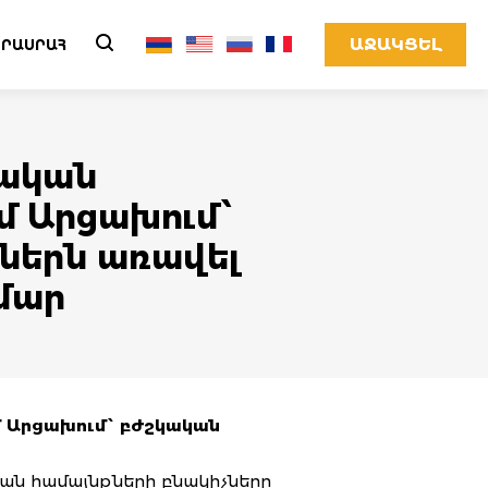
ԱՋԱԿՑԵԼ
ՐԱՍՐԱՀ
ժական
մ Արցախում՝
ներն առավել
մար
մ Արցախում՝ բժշկական
ան համայնքների բնակիչները