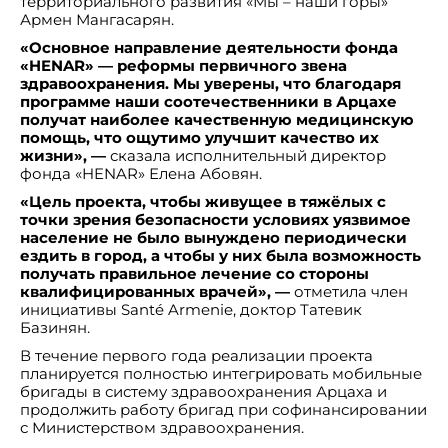
территориального развития «Мы – наши горы»
Армен Мангасарян.
«Основное направление деятельности фонда
«HENAR
» — реформы первичного звена
здравоохранения. Мы уверены, что благодаря
программе наши соотечественники в Арцахе
получат наиболее качественную медицинскую
помощь, что ощутимо улучшит качество их
жизни», —
сказала исполнительный директор
фонда «HENAR» Елена Абовян.
«Цель проекта, чтобы живущее в тяжёлых с
точки зрения безопасности условиях уязвимое
население не было вынуждено периодически
ездить в город, а чтобы у них была возможность
получать правильное лечение со стороны
квалифицированных врачей», —
отметила член
инициативы Santé Armenie, доктор Татевик
Базинян.
В течение первого года реализации проекта
планируется полностью интегрировать мобильные
бригады в систему здравоохранения Арцаха и
продолжить работу бригад при софинансировании
с Министерством здравоохранения.