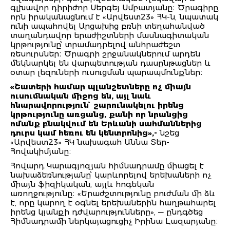
գլխավոր դիրիժոր Սերգեյ Սմբատյանը։ Ծրագիրը,
որն իրականացնում է «Արվեստ23» ՀԿ-ն, նպատակ
ունի ապահովել Արցախից բռնի տեղահանված
տաղանդավոր երաժիշտների մասնագիտական
կրթությունը՝ տրամադրելով անհրաժեշտ
ռեսուրսներ։ Ծրագրի շրջանակներում արդեն
մեկնարկել են վարպետության դասընթացներ և
օտար լեզուների ուսուցման պարապմունքներ։
«Շատերի համար պլանշետները ոչ միայն
ուսումնական միջոց են, այլ նաև
հնարավորություն՝ շարունակելու իրենց
կրթությունը առցանց, քանի որ նրանցից
ոմանք բնակվում են Երևանի սահմաններից
դուրս կամ հեռու են կենտրոնից»,-
նշեց
«Արվեստ23» ՀԿ նախագահ Աննա Տեր-
Հովակիմյանը։
Հովարդ Կարագյոզյան հիմնադրամը միացել է
նախաձեռնությանը՝ կարևորելով երեխաների ոչ
միայն ֆիզիկական, այլև հոգեկան
առողջությունը։ «Երաժշտությունը բուժման մի ձև
է, որը կարող է օգնել երեխաներին հաղթահարել
իրենց կյանքի դժվարությունները», — ընդգծեց
Հիմնադրամի ներկայացուցիչ Իրինա Լազարյանը։