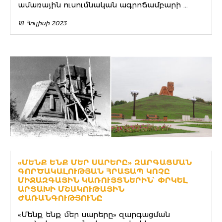
ամառային ուսումնական ագրոճամբարի ...
18 Հուլիսի 2023
«ՄԵՆՔ ԵՆՔ ՄԵՐ ՍԱՐԵՐԸ» ԶԱՐԳԱՑՄԱՆ
ԳՈՐԾԱԿԱԼՈՒԹՅԱՆ ՀՐԱՏԱՊ ԿՈՉԸ
ՄԻՋԱԶԳԱՅԻՆ ԿԱՌՈՒՅՑՆԵՐԻՆ՝ ՓՐԿԵԼ
ԱՐՑԱԽԻ ՄՇԱԿՈՒԹԱՅԻՆ
ԺԱՌԱՆԳՈՒԹՅՈՒՆԸ
«Մենք ենք մեր սարերը» զարգացման