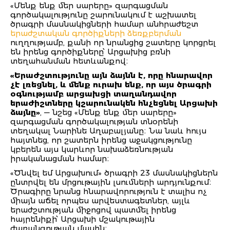
«Մենք ենք մեր սարերը» զարգացման
գործակալությունը շարունակում է աշխատել
ծրագրի մասնակիցների համար անհրաժեշտ
երաժշտական գործիքների ձեռքբերման
ուղղությամբ, քանի որ նրանցից շատերը կորցրել
են իրենց գործիքները՝ Արցախից բռնի
տեղահանման հետևանքով։
«Երաժշտությունը այն ձայնն է, որը հնարավոր
չէ լռեցնել, և մենք ուրախ ենք, որ այս ծրագրի
օգնությամբ արցախցի տաղանդավոր
երաժիշտները կշարունակեն հնչեցնել Արցախի
ձայնը»
, — նշեց «Մենք ենք մեր սարերը»
զարգացման գործակալության տնօրենի
տեղակալ Նարինե Աղաբալյանը։ Նա նաև հույս
հայտնեց, որ շատերն իրենց աջակցությունը
կբերեն այս կարևոր նախաձեռնության
իրականացման համար։
«Ծնվել եմ Արցախում» ծրագրի 23 մասնակիցներն
ընտրվել են մրցութային լսումների արդյունքում։
Ծրագիրը նրանց հնարավորություն է տալիս ոչ
միայն աճել որպես արվեստագետներ, այլև
երաժշտության միջոցով պատմել իրենց
հայրենիքի՝ Արցախի մշակութային
ժառանգության մասին։