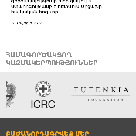
գործակալությունը խոր ցավով և
մտահոգությամբ է հետևում Արցախի
հայկական հոգևոր ...
28 Ապրիլի 2026
ՀԱՄԱԳՈՐԾԱԿՑՈՂ
ԿԱԶՄԱԿԵՐՊՈՒԹՅՈՒՆՆԵՐ
ԲԱԺԱՆՈՐԴԱԳՐՎԵՔ ՄԵՐ