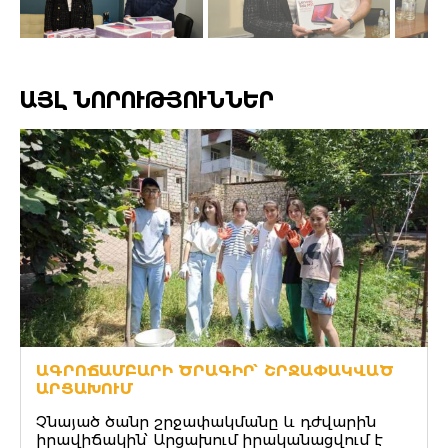
ԱՅԼ ՆՈՐՈՒԹՅՈՒՆՆԵՐ
ԱԳՐՈՃԱՄԲԱՐԻ ԾՐԱԳԻՐ՝ ՇՐՋԱՓԱԿՎԱԾ
ԱՐՑԱԽՈՒՄ
Չնայած ծանր շրջափակմանը և դժվարին
իրավիճակին՝ Արցախում իրականացվում է