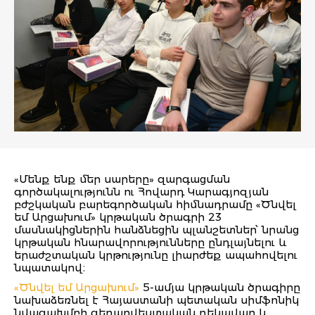
«Մենք ենք մեր սարերը» զարգացման
գործակալությունն ու Հովարդ Կարագյոզյան
բժշկական բարեգործական հիմնադրամը «Ծնվել
եմ Արցախում» կրթական ծրագրի 23
մասնակիցներին հանձնեցին պլանշետներ՝ նրանց
կրթական հնարավորությունները ընդլայնելու և
երաժշտական կրթությունը լիարժեք ապահովելու
նպատակով։
«Ծնվել եմ Արցախում»
5-ամյա կրթական ծրագիրը
նախաձեռնել է Հայաստանի պետական սիմֆոնիկ
նվագախմբի գեղարվեստական ղեկավար և