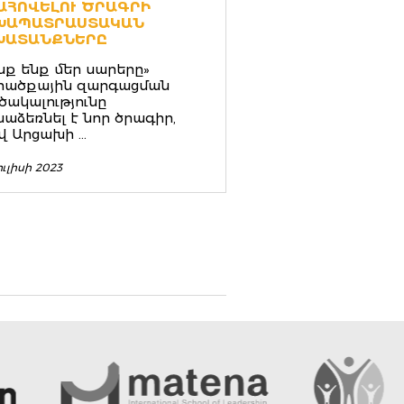
ՀՈՎԵԼՈՒ ԾՐԱԳՐԻ Ն
ԱՊԱՏՐԱՍՏԱԿԱՆ Ա
ԱՏԱՆՔՆԵՐԸ
նք ենք մեր սարերը»
րածքային զարգացման
ծակալությունը
աձեռնել է նոր ծրագիր,
վ Արցախի ...
ուլիսի 2023