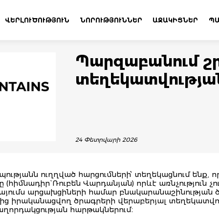
ՎԵՐԼՈՒԾՈՒԹՅՈՒՆ
ՆՈՐՈՒԹՅՈՒՆՆԵՐ
ԱՋԱԿԻՑՆԵՐ
ՊԱ
Պարզաբանում շ
տեղեկատվության
24 Փետրվարի 2026
ւթյանն ուղղված հարցումների՝ տեղեկացնում ենք, ո
 (հիմնադիր` Ռուբեն Վարդանյան) որևէ առնչություն չ
այումս արցախցիների համար բնակարանաշինության ծ
ից իրականացվող ծրագրերի վերաբերյալ տեղեկատվու
ղորդակցության հարթակներում։