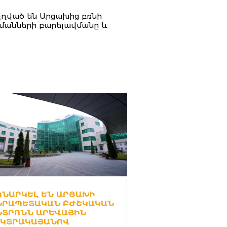
ւղղված են Արցախից բռնի
մանների բարելավմանը և
ԿՆԱՐԿԵԼ ԵՆ ԱՐՑԱԽԻ
ՆՐԱՊԵՏԱԿԱՆ ԲԺՇԿԱԿԱՆ
ՏՐՈՆՆ ԱՐԵՒԱՅԻՆ Է
ԿՏՐԱԿԱՅԱՆՈՎ Ա