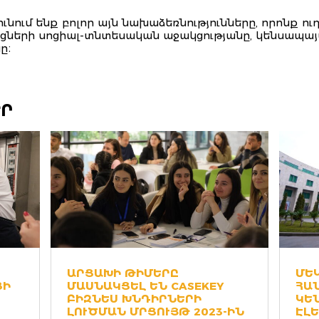
ւնում ենք բոլոր այն նախաձեռնությունները, որոնք ո
ցների սոցիալ-տնտեսական աջակցությանը, կենսապայ
ը։
ԵՐ
ԱՐՑԱԽԻ ԹԻՄԵՐԸ
ՄԵ
ՑԻ
ՄԱՍՆԱԿՑԵԼ ԵՆ CASEKEY
ՀԱ
ԲԻԶՆԵՍ ԽՆԴԻՐՆԵՐԻ
ԿԵՆ
ԼՈՒԾՄԱՆ ՄՐՑՈՒՅԹ 2023-ԻՆ
ԼԵ