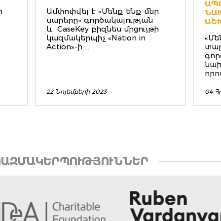
ՊԱ
ր
Ամփոփվել է «Մենք ենք մեր
ԱԽ
սարերը» գործակալության
ՇԽ
և CaseKey բիզնես մրցույթի
կազմակերպիչ «Nation in
«Մե
Action»-ի ...
տա
գոր
նախ
որո
22 Նոյեմբերի 2023
04 Հ
ԱԶՄԱԿԵՐՊՈՒԹՅՈՒՆՆԵՐ