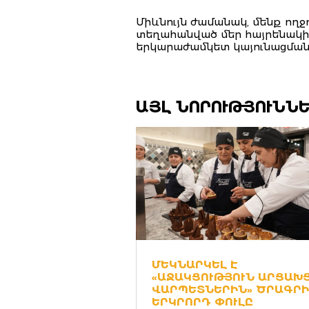
Միևնույն ժամանակ, մենք ողջո
տեղահանված մեր հայրենակի
երկարաժամկետ կայունացման
ԱՅԼ ՆՈՐՈՒԹՅՈՒՆՆ
ՄԵԿՆԱՐԿԵԼ Է
«ԱՋԱԿՑՈՒԹՅՈՒՆ ԱՐՑԱԽ
ՎԱՐՊԵՏՆԵՐԻՆ» ԾՐԱԳՐԻ
ԵՐԿՐՈՐԴ ՓՈՒԼԸ