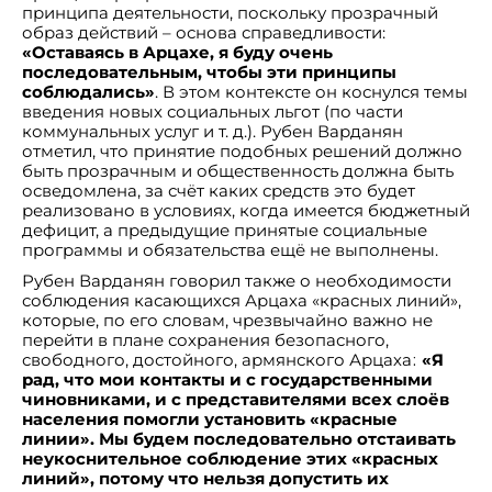
принципа деятельности, поскольку прозрачный
образ действий – основа справедливости:
«Оставаясь в Арцахе, я буду очень
последовательным, чтобы эти принципы
соблюдались»
. В этом контексте он коснулся темы
введения новых социальных льгот (по части
коммунальных услуг и т. д.). Рубен Варданян
отметил, что принятие подобных решений должно
быть прозрачным и общественность должна быть
осведомлена, за счёт каких средств это будет
реализовано в условиях, когда имеется бюджетный
дефицит, а предыдущие принятые социальные
программы и обязательства ещё не выполнены.
Рубен Варданян говорил также о необходимости
соблюдения касающихся Арцаха «красных линий»,
которые, по его словам, чрезвычайно важно не
перейти в плане сохранения безопасного,
свободного, достойного, армянского Арцаха։
«Я
рад, что мои контакты и с
государственными
чиновниками,
и с представителями всех слоёв
населения
помогли установить «красные
линии». Мы будем
последовательно отстаивать
неукоснительное соблюдение этих
«красных
линий»,
потому что нельзя допустить их