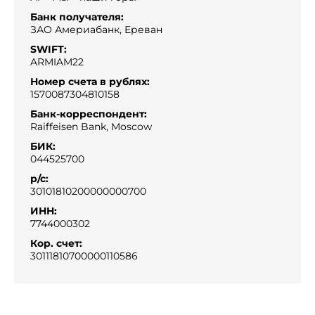
Банк получателя:
ЗАО Америабанк, Ереван
SWIFT:
ARMIAM22
Номер счета в рублях:
1570087304810158
Банк-корреспондент:
Raiffeisen Bank, Moscow
БИК:
044525700
р/с:
30101810200000000700
ИНН:
7744000302
Кор. счет:
30111810700000110586