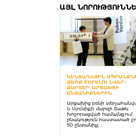
ԱՅԼ ՆՈՐՈՒԹՅՈՒՆՆ
ԿԵՆՑԱՂԱՅԻՆ ԱՊՐԱՆՔՆ
ՁԵՌՔ ԲԵՐԵԼՈՒ ՆՎԵՐ-
ՔԱՐՏԵՐ՝ ԱՐՑԱԽՑԻ
ԸՆՏԱՆԻՔՆԵՐԻՆ
Արցախից բռնի տեղահանվ
և Սյունիքի մարզի Տաթև
խոշորացված համայնքում
բնակություն հաստատած շո
50 ընտանիք ...