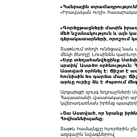
«Հանրային տրամադրություն
«Իրավական ուղի» հասարակա
«Գործըթացների մասին իրազե
մեծ նշանակություն և այն 
դերակատարների, որոշում 
Տաթևում տեղի ունեցավ նաև 
մեկի ծնողը՝ Լուսինեն կարևոր
«
Երբ տեղահանվեցինք Ստեփա
սրտիկ՝ Աստծո օրհնություն։
Աստված օրհնել է։ Ճիշտ է ամ
հունիսին ես դարձա մայր։ Ճ
արևը ուրիշ ձև է ժպտում մե
Արցախցի զույգ եղբայրների 
Հայաստանի վաստակավոր արտի
կվերադառնան իրենց պապերի
«Տա Աստված, որ նրանք իրեն
Հովհաննիսյանը:
Տաթև համայնքը հյուրերին ը
ազգային նվագներով: