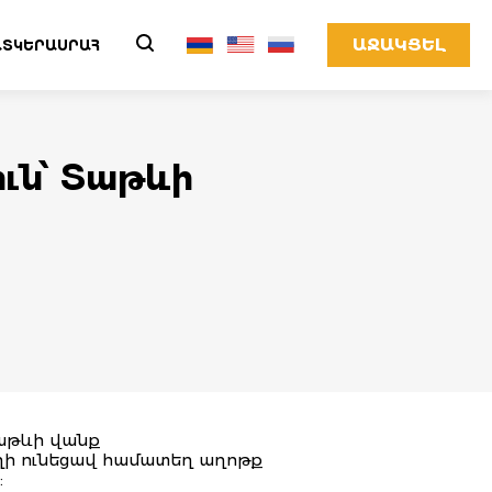
ԱՋԱԿՑԵԼ
ՏԿԵՐԱՍՐԱՀ
ւն՝ Տաթևի
Տաթևի վանք
եղի ունեցավ համատեղ աղոթք
: