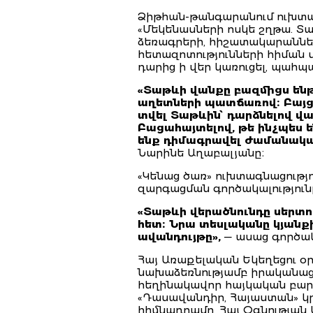
Ձիթհան-թանգարանում ուխտա
«Մեկենասների ոսկե շղթա. Տ
ձեռագրերի, հիշատակարաննե
հետազոտությունների հիման վ
դարից ի վեր կառուցել, պահ
«Տաթևի վանքը բազմիցս ենթ
աղետների պատճառով։ Բայց մ
տվել Տաթևին՝ դարձնելով վա
Բացահայտելով, թե ինչպես ե
ենք դիմագրավել ժամանակ
Նարինե Աղաբալյանը։
«Կենաց ծառ» ուխտագնացությ
զարգացման գործակալությունը
«Տաթևի վերածնունդը սերտո
հետ։ Նրա տեսլականը կյանք
ավանդույթը»,
— ասաց գործակ
Հայ Առաքելական Եկեղեցու օ
նախաձեռնությամբ իրականաց
հեղինակավոր հայկական բարե
«Դասավանդիր, Հայաստան» կր
հիմնադրամը, Հայ Օգնության 