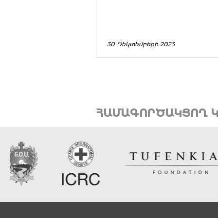
30 Դեկտեմբերի 2023
ՀԱՄԱԳՈՐԾԱԿՑՈՂ Կ