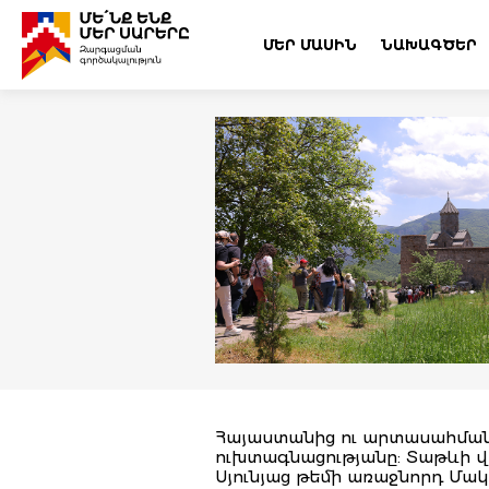
ՄԵՐ ՄԱՍԻՆ
ՆԱԽԱԳԾԵՐ
Հայաստանից ու արտասահմանի
ուխտագնացությանը: Տաթևի վ
Սյունյաց թեմի առաջնորդ Մա