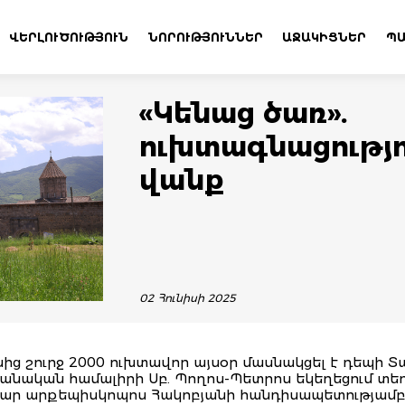
ՎԵՐԼՈՒԾՈՒԹՅՈՒՆ
ՆՈՐՈՒԹՅՈՒՆՆԵՐ
ԱՋԱԿԻՑՆԵՐ
ՊԱ
«Կենաց ծառ».
ուխտագնացությո
վանք
02 Հունիսի 2025
ց շուրջ 2000 ուխտավոր այսօր մասնակցել է դեպի 
անական համալիրի Սբ. Պողոս-Պետրոս եկեղեցում տ
կար արքեպիսկոպոս Հակոբյանի հանդիսապետությամբ