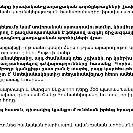
ները իրավական-քաղաքական գործընթացների չափմա
կան կազմակերպության համահիմնադիր, իրավապաշտ
կումը կամ սովորական սրտացավությունը, կիսվելը 
կարող է բազմապատկման էֆեկտով ազդել միջազգայ
կայացնող քաղաքական գործիչների վրա»
։
արցախցի յոթ մանուկների մկրտության արարողությու
 ուխտով է եկել Տաթևի վանք:
նակերտից, այդ ժամանակ դեռ չգիտեի, որ կրծքիս 
 Հաղթահարելով դժվարությունները՝ հասանք Գորիս։
բողջ կյանքիցս շատ բան է տարել, բայց կարծես թե 
իշտ է՝ Ստեփանակերտից տեղահանվելուց հետո ամեն օ
զ»
,-ասաց Լուսինեն։
Սպարտակի և Սարգսի կնքահոր դերը մեծ պատասխանա
ստ, դերասան Շանթ Հովհաննիսյանը, հույսով, որ ի
 հողը:
ց հասուն, գիտակից կյանքում ունենան իրենց երազ
նդունեց հայկական հարիսայով, ավանդական արհեստներ