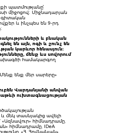
քի պատմությանը՝
սի միջոցով։ Միջնադարյան
ց գիտական
վքեր և ինչպես են 9-րդ
։
ակությունների և բնական
լ են այն, ոգի և շունչ են
թյան կարևոր հենասյուն։
ունները, մենք ևս սովորում
 նախագծի համակարգող
Մենք ենք մեր սարերը»
ուբեն Վարդանյանի անվան
և Տաթևի ուխտագնացության
րծակալության
և մեկ տասնյակից ավելի
 «Ազնավուր» հիմնադրամը,
ն» հիմնադրամը, IDeA
թյունը, «Հ. Հովնանյան»