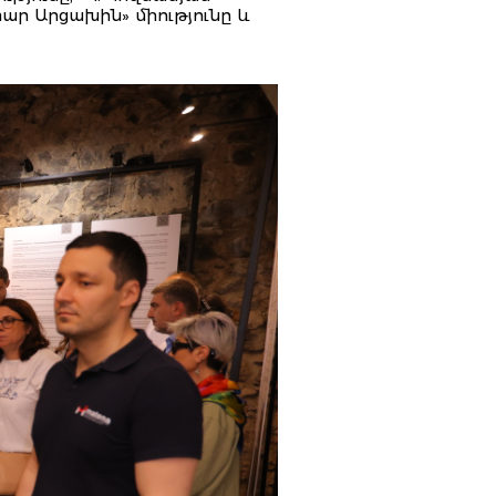
ար Արցախին» միությունը և