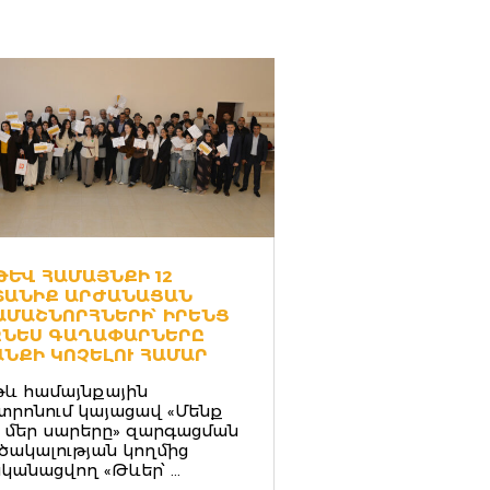
ԵՒ ՀԱՄԱՅՆՔԻ 12 Ը
ԱՆԻՔ ԱՐԺԱՆԱՑԱՆ Դ
ՄԱՇՆՈՐՀՆԵՐԻ՝ ԻՐԵՆՑ Բ
ՆԵՍ ԳԱՂԱՓԱՐՆԵՐԸ Կ
ՆՔԻ ԿՈՉԵԼՈՒ ՀԱՄԱՐ
և համայնքային
տրոնում կայացավ «Մենք
 մեր սարերը» զարգացման
ծակալության կողմից
կանացվող «Թևեր՝ ...