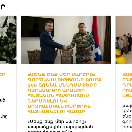
ԵՐ
ԵՐ
«ՄԵՆՔ ԵՆՔ ՄԵՐ ՍԱՐԵՐԸ»
ՏԱԹ
ԳՈՐԾԱԿԱԼՈՒԹՅՈՒՆԸ ՇՈՒՐՋ
ՆՏ
260 ՏՈՆՆԱ ՍՆՆԴԱՄԹԵՐՔ
ՐԱ
ԿՏՐԱՄԱԴՐԻ ԱՐՑԱԽԻ
ԻԶ
ՊԵՏԱԿԱՆ ՊԱՀՈՒՍՏՈՒՄ
ՅԱ
ած
ՆԵՐԱՌԵԼՈՒ ԵՒ
Տաթ
ՍՈՑԻԱԼԱԿԱՆ ԽՄԲԵՐԻՆ
կեն
ՀԱՏԿԱՑՆԵԼՈՒ ՀԱՄԱՐ
ւրջ
ենք
«Մենք ենք մեր սարերը»
գոր
տարածքային զարգացման
իրա
գործակալությունը