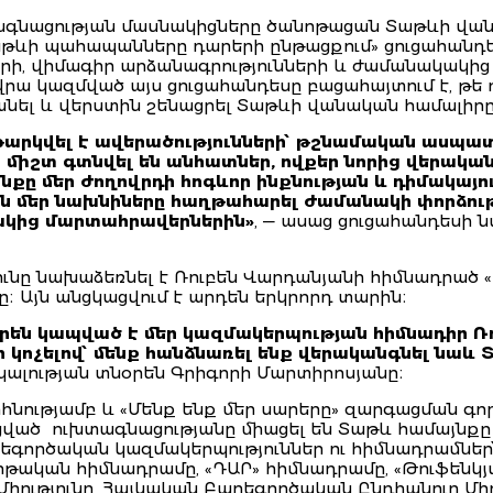
գնացության մասնակիցները ծանոթացան Տաթևի վան
աթևի պահապանները դարերի ընթացքում» ցուցահանդե
րի, վիմագիր արձանագրությունների և ժամանակակի
րա կազմված այս ցուցահանդեսը բացահայտում է, թե ո
պանել և վերստին շենացրել Տաթևի վանական համալիրը
արկվել է ավերածությունների՝ թշնամական ասպատ
իշտ գտնվել են անհատներ, ովքեր նորից վերականգնե
նքը մեր ժողովրդի հոգևոր ինքնության և դիմակայու
ն մեր նախնիները հաղթահարել ժամանակի փորձությ
ակից մարտահրավերներին»
, — ասաց ցուցահանդեսի
ունը նախաձեռնել է Ռուբեն Վարդանյանի հիմնադրած «
։ Այն անցկացվում է արդեն երկրորդ տարին։
րեն կապված է մեր կազմակերպության հիմնադիր Ռ
ի կոչելով՝ մենք հանձնառել ենք վերականգնել նա
ալության տնօրեն Գրիգորի Մարտիրոսյանը։
րհնությամբ և «Մենք ենք մեր սարերը» զարգացման գո
ված ուխտագնացությանը միացել են Տաթև համայնքը 
գործական կազմակերպություններ ու հիմնադրամներ՝
թական հիմնադրամը, «ԴԱՐ» հիմնադրամը, «Թուֆենկյա
Միությունը, Հայկական Բարեգործական Ընդհանուր Միու