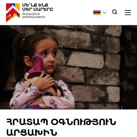
ՀՐԱՏԱՊ ՕԳՆՈՒԹՅՈՒՆ
ԱՐՑԱԽԻՆ