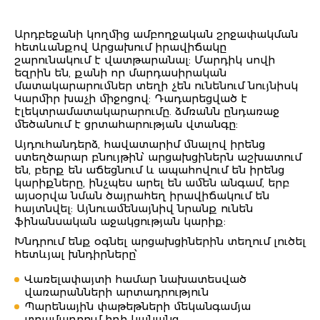
Արդբեջանի կողմից ամբողջական շրջափակման
հետևանքով Արցախում իրավիճակը
շարունակում է վատթարանալ: Մարդիկ սովի
եզրին են, քանի որ մարդասիրական
մատակարարումներ տեղի չեն ունենում նույնիսկ
Կարմիր խաչի միջոցով: Դադարեցված է
էլեկտրամատակարարումը. ձմռանն ընդառաջ
մեծանում է ցրտահարության վտանգը:
Այդուհանդերձ, հավատարիմ մնալով իրենց
ստեղծարար բնույթին՝ արցախցիներն աշխատում
են, բերք են աճեցնում և ապահովում են իրենց
կարիքները, ինչպես արել են ամեն անգամ, երբ
այսօրվա նման ծայրահեղ իրավիճակում են
հայտնվել: Այնուամենայնիվ նրանք ունեն
ֆինանսական աջակցության կարիք:
Խնդրում ենք օգնել արցախցիներին տեղում լուծել
հետևյալ խնդիրները՝
Վառելափայտի համար նախատեսված
վառարանների արտադրություն
Պարենային փաթեթների մեկանգամյա
տրամադրում հղի կանանց