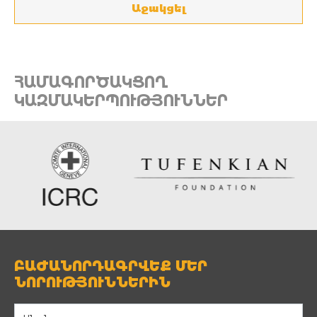
Աջակցել
ՀԱՄԱԳՈՐԾԱԿՑՈՂ
ԿԱԶՄԱԿԵՐՊՈՒԹՅՈՒՆՆԵՐ
ԲԱԺԱՆՈՐԴԱԳՐՎԵՔ ՄԵՐ
ՆՈՐՈՒԹՅՈՒՆՆԵՐԻՆ