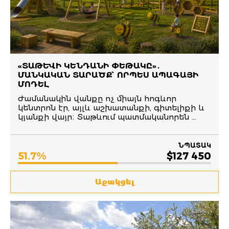
«ՏԱԹԵՒԻ ԿԵՆԴԱՆԻ ՓԵԹԱԿԸ»․ Մ
ԱՆԿԱԿԱՆ ՏԱՐԱԾՔ՝ ՈՐՊԵՍ ԱՊԱԳԱՅԻ Մ
ՈԴԵԼ
Ժամանակին վանքը ոչ միայն հոգևոր
կենտրոն էր, այլև աշխատանքի, գիտելիքի և
կյանքի վայր։ Տաթևում պատմականորեն ...
ՆՊԱՏԱԿ
51.7%
$127 450
Աջակցել