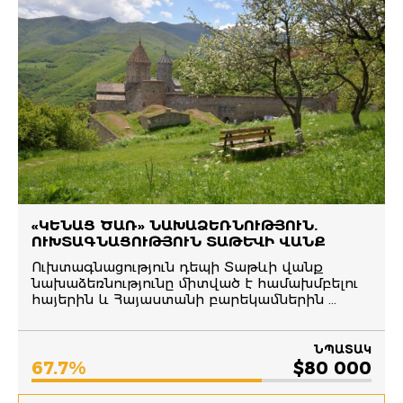
«ԿԵՆԱՑ ԾԱՌ» ՆԱԽԱՁԵՌՆՈՒԹՅՈՒՆ.
ՈՒԽՏԱԳՆԱՑՈՒԹՅՈՒՆ ՏԱԹԵՎԻ ՎԱՆՔ
Ուխտագնացություն դեպի Տաթևի վանք
նախաձեռնությունը միտված է համախմբելու
հայերին և Հայաստանի բարեկամներին ...
ՆՊԱՏԱԿ
67.7%
$80 000