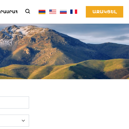
ԱՋԱԿՑԵԼ
ՐԱՍՐԱՀ