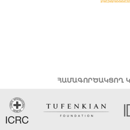
քաղաքականու
ՀԱՄԱԳՈՐԾԱԿՑՈՂ Կ