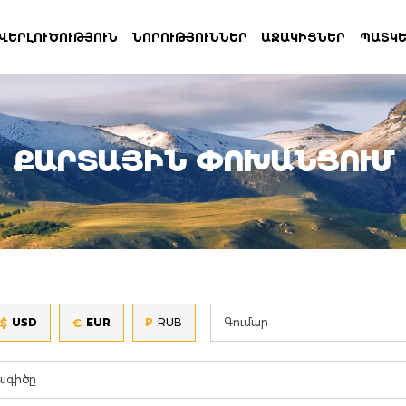
ՎԵՐԼՈՒԾՈՒԹՅՈՒՆ
ՆՈՐՈՒԹՅՈՒՆՆԵՐ
ԱՋԱԿԻՑՆԵՐ
ՊԱՏԿԵ
ՔԱՐՏԱՅԻՆ ՓՈԽԱՆՑՈՒՄ
$
€
USD
EUR
₽
RUB
ագիծը