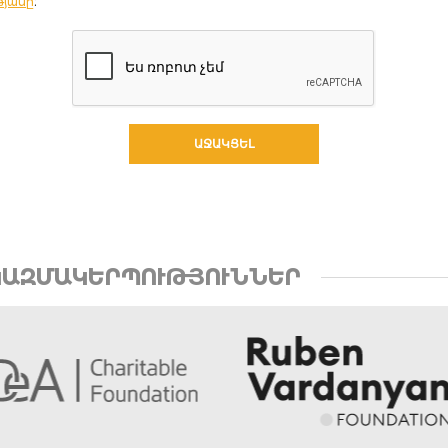
թյանը
։
ԱՋԱԿՑԵԼ
ԱԶՄԱԿԵՐՊՈՒԹՅՈՒՆՆԵՐ