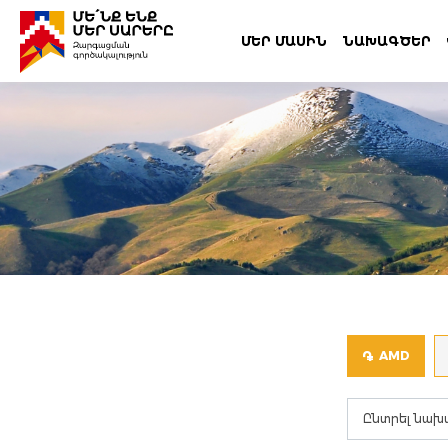
ՄԵՐ ՄԱՍԻՆ
ՆԱԽԱԳԾԵՐ
֏
AMD
Ընտրել նախ