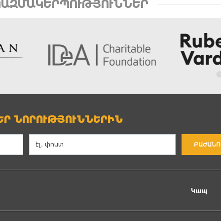
ԱԶՄԱԿԵՐՊՈՒԹՅՈՒՆՆԵՐ
Ր ՆՈՐՈՒԹՅՈՒՆՆԵՐԻՆ
ԲԱԺԱՆՈ
Կապ