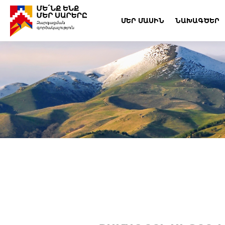
ՄԵՐ ՄԱՍԻՆ
ՆԱԽԱԳԾԵՐ