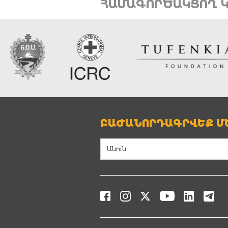
ՀԱՄԱԳՈՐԾԱԿՑՈՂ Կ
ԲԱԺԱՆՈՐԴԱԳՐՎԵՔ ՄԵ