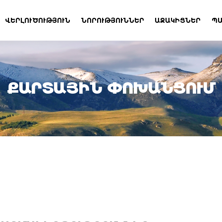
ՎԵՐԼՈՒԾՈՒԹՅՈՒՆ
ՆՈՐՈՒԹՅՈՒՆՆԵՐ
ԱՋԱԿԻՑՆԵՐ
ՊԱ
ՔԱՐՏԱՅԻՆ ՓՈԽԱՆՑՈՒՄ