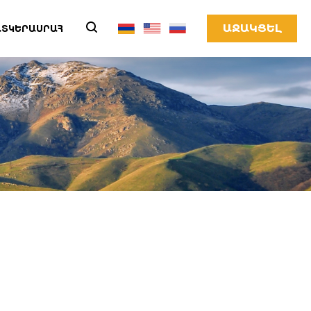
ԱՋԱԿՑԵԼ
ՏԿԵՐԱՍՐԱՀ