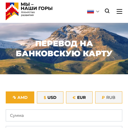
ПЕРЕВОД НА
БАНКОВСКУЮ КАРТУ
AMD
USD
EUR
₽
RUB
֏
$
€