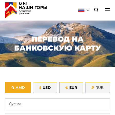
ПЕРЕВОД НА
БАНКОВСКУЮ КАРТУ
AMD
USD
EUR
₽
RUB
֏
$
€