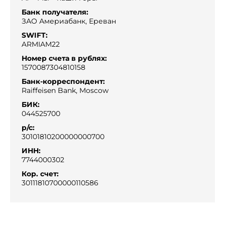
Банк получателя:
ЗАО Америабанк, Ереван
SWIFT:
ARMIAM22
Номер счета в рублях:
1570087304810158
Банк-корреспондент:
Raiffeisen Bank, Moscow
БИК:
044525700
р/с:
30101810200000000700
ИНН:
7744000302
Кор. счет:
30111810700000110586