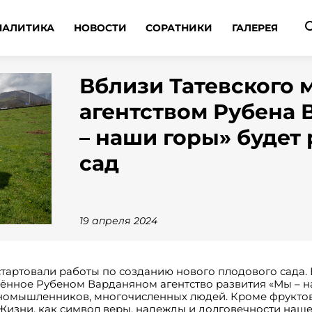
НАЛИТИКА
НОВОСТИ
СОРАТНИКИ
ГАЛЕРЕЯ
Вблизи Татевского 
агентством Рубена
– наши горы» будет
сад
19 апреля 2024
стартовали работы по созданию нового плодового сада.
дённое Рубеном Варданяном агентство развития «Мы – н
иномышленников, многочисленных людей. Кроме фруктов
Жизни, как символ веры, надежды и долговечности наше