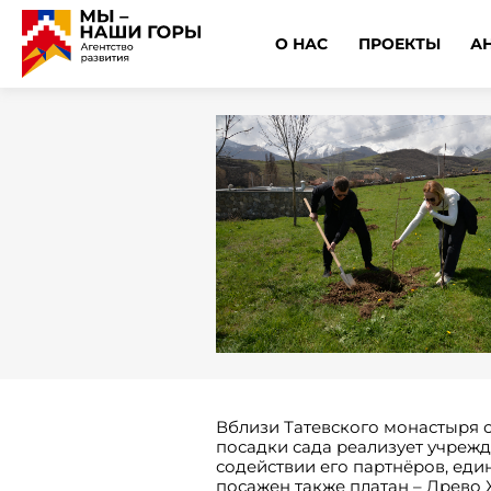
О НАС
ПРОЕКТЫ
А
Вблизи Татевского монастыря 
посадки сада реализует учреж
содействии его партнёров, ед
посажен также платан – Древо 