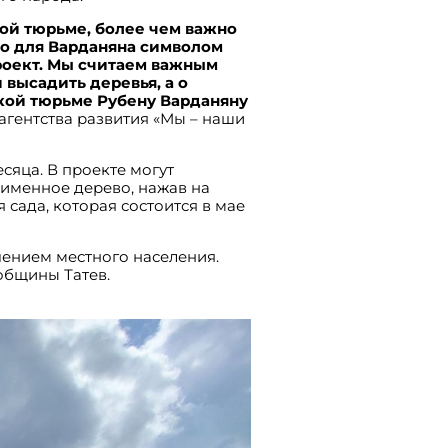
кой тюрьме, более чем важно
ло для Варданяна символом
проект. Мы считаем важным
 высадить деревья, а о
кой тюрьме Рубену Варданяну
гентства развития «Мы – наши
сяца. В проекте могут
 именное дерево, нажав на
 сада, которая состоится в мае
чением местного населения.
общины Татев.