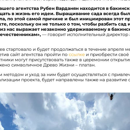
нашего агентства Рубен Варданян находится в бакинс
щать в жизнь его идеи. Выращивание сада всегда бы
ала, по этой самой причине и был инициирован этот 
е, поскольку он не только о том, чтобы разбить сад и
из нас выражает незаконно удерживаемому в бакинс
течественникам»,
— говорит исполнительный директор а
 стартовало и будет продолжаться в течение апреля ме
етив сайт агентства пройти по
ссылке
и приобрести своё
тники могут присутствовать также в церемонии открытия
ажено символичное Древо Жизни – платан.
 методом и уход за ним будет осуществляться с привле
ализации проекта, будет направлены также на развитие 