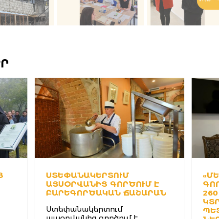
ԵՐ
Տ
ՍՏԵՓԱՆԱԿԵՐՏՈՒՄ
«Մ
ԱՅՍՕՐՎԱՆԻՑ ԳՈՐԾՈՒՄ Է
ԳՈ
ԲԱՐԵԳՈՐԾԱԿԱՆ ՃԱՇԱՐԱՆ
26
ԿՏ
Ստեփանակերտում
ՊԵ
այսօրվանից գործում է