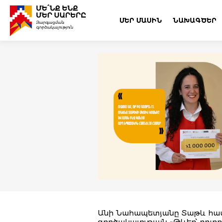
ՄԵՐ ՄԱՍԻՆ
ՆԱԽԱԳԾԵՐ
Անի Նահապետյանը Տաթև համ
գործակալության
«Թևեր՝ բոլո