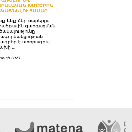
ՐԱՌԵԼՈՒ ԵՒ
ՑԻԱԼԱԿԱՆ ԽՄԲԵՐԻՆ
ՏԿԱՑՆԵԼՈՒ ՀԱՄԱՐ
նք ենք մեր սարերը»
րածքային զարգացման
ծակալությունը
ագործակցության
շագրեր է ստորագրել
ախի ...
արտի 2023