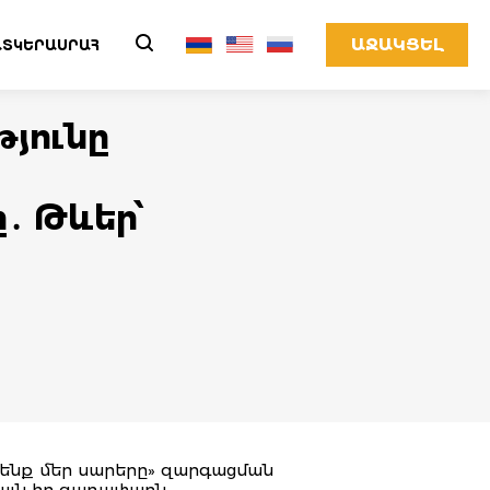
ԱՋԱԿՑԵԼ
ՏԿԵՐԱՍՐԱՀ
թյունը
․ Թևեր՝
ենք մեր սարերը» զարգացման
այն իր գաղափարն