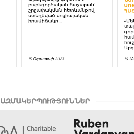
ՆԵ
բարեգործական ճաշարան՝
ՍՈ
շրջափակման հետևանքով
ՀԱ
ստեղծված սոցիալական
իրավիճակը ...
«Մե
տա
գոր
համ
հու
Արց
15 Օգոստոսի 2023
10 Մ
ԱԶՄԱԿԵՐՊՈՒԹՅՈՒՆՆԵՐ