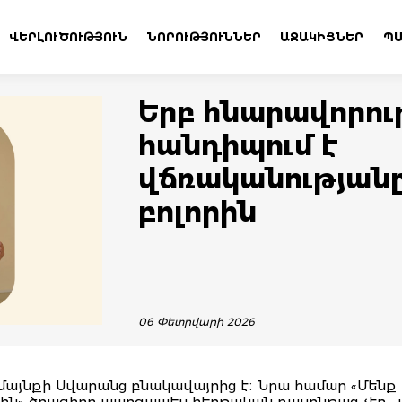
ՎԵՐԼՈՒԾՈՒԹՅՈՒՆ
ՆՈՐՈՒԹՅՈՒՆՆԵՐ
ԱՋԱԿԻՑՆԵՐ
ՊԱ
Երբ հնարավորու
հանդիպում է
վճռականությանը
բոլորին
06 Փետրվարի 2026
այնքի Սվարանց բնակավայրից է։ Նրա համար «Մենք 
րին»
ծրագիրը պարզապես հերթական դասընթաց չէր․ 