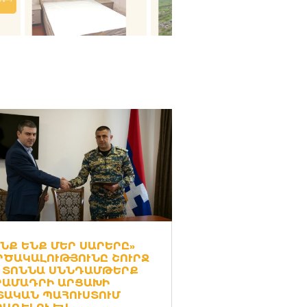
ԵՆՔ ԵՆՔ ՄԵՐ ՍԱՐԵՐԸ»
ՐԾԱԿԱԼՈՒԹՅՈՒՆԸ ՇՈՒՐՋ
0 ՏՈՆՆԱ ՍՆՆԴԱՄԹԵՐՔ
ՐԱՄԱԴՐԻ ԱՐՑԱԽԻ
ՏԱԿԱՆ ՊԱՀՈՒՍՏՈՒՄ