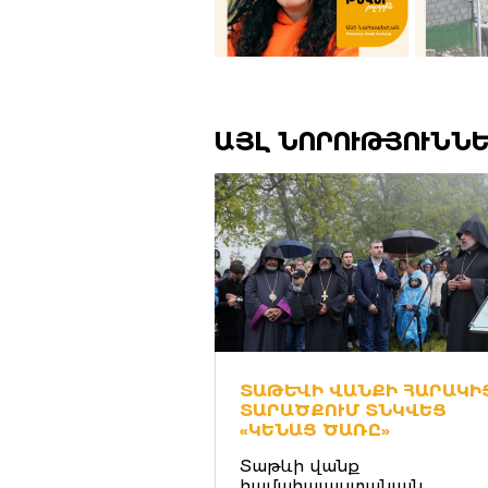
ԱՅԼ ՆՈՐՈՒԹՅՈՒՆՆ
ՏԱԹԵՒԻ ՎԱՆՔԻ ՀԱՐԱԿԻՑ 
ԱՐԱԾՔՈՒՄ ՏՆԿՎԵՑ «
ԿԵՆԱՑ ԾԱՌԸ»
Տաթևի վանք
համահայաստանյան