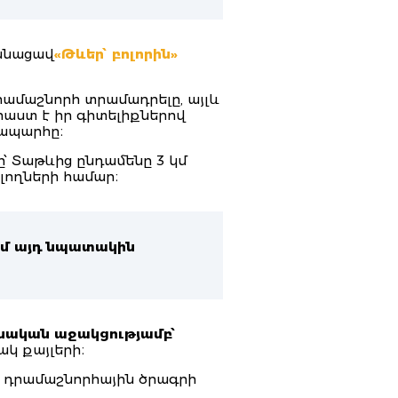
անացավ
«Թևեր՝ բոլորին»
րամաշնորհ տրամադրելը, այլև
րաստ է իր գիտելիքներով
նապարհը։
՝ Տաթևից ընդամենը 3 կմ
ելողների համար։
նեմ այդ նպատակին
ական աջակցությամբ՝
կ քայլերի։
դրամաշնորհային ծրագրի