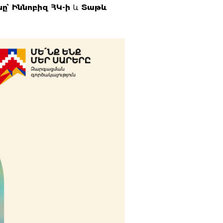
ը՝ Իննոբիզ ՀԿ-ի
և
Տաթև