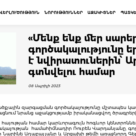
ՎԵՐԼՈՒԾՈՒԹՅՈՒՆ
ՆՈՐՈՒԹՅՈՒՆՆԵՐ
ԱՋԱԿԻՑՆԵՐ
ՊԱՏԿԵ
«Մենք ենք մեր սարե
գործակալությունը
է նվիրատուներին՝ 
գտնվելու համար
08 Ապրիլի 2023
ածքային զարգացման գործակալությունը մշտապես կա
ցնում նրանց աջակցությամբ իրականացվող ծրագրեր
 հայության համար կարևորագույն հոգևոր կենտրոննե
ծակալության համահիմնադիր Ռուբեն Վարդանյանը, գո
 Նարինե Աղաբալյանը և Արցախի թեմի առաջնորդ Գե