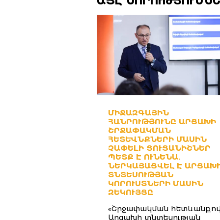
ԱՅԼ ՆՈՐՈՒԹՅՈՒՆՆ
ՄԻՋԱԶԳԱՅԻՆ
ՀԱՆՐՈՒԹՅՈՒՆԸ ԱՐՑԱԽԻ
ՇՐՋԱՓԱԿՄԱՆ
ՀԵՏԵՒՆՔՆԵՐԻ ՄԱՍԻՆ
ՉԱՓԵԼԻ ՑՈՒՑԱՆԻՇՆԵՐ
ՊԵՏՔ Է ՈՒՆԵՆԱ.
ՆԵՐԿԱՅԱՑՎԵԼ Է ԱՐՑԱԽ
ՏՆՏԵՍՈՒԹՅԱՆ
ԿՈՐՈՒՍՏՆԵՐԻ ՄԱՍԻՆ
ԶԵԿՈՒՅՑԸ
«Շրջափակման հետևանքո
Արցախի տնտեսության