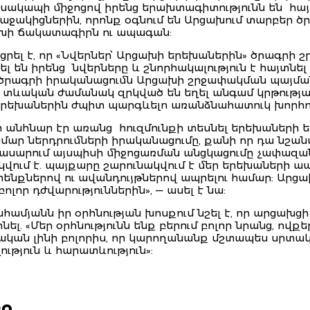
ակապի միջոցով իրենց երախտագիտությունն են հայ
աջակիցներին, որոնք օգնում են Արցախում տարբեր 
ախի ճակատագիրն ու ապագան:
րել է, որ «Նվերներ՝ Արցախի երեխաներին» ծրագրի շ
լ են իրենց նվերները և շնորհակալություն է հայտնել 
լ ծրագրի իրականացումն Արցախի շրջափակման պայմա
 տևական ժամանակ զրկված են եղել անգամ կրթությա
երեխաներին ժպիտ պարգևելn առանձնահատուկ խորհուր
որ անհնար էր առանց հուզմունքի տեսնել երեխաների 
ար ներդրումների իրականացումը, քանի որ դա նշան
ասարում այսպիսի միջոցառման անցկացումը չափազա
ում է. պայքարը շարունակվում է մեր երեխաների ապ
օրենքներով ու ավանդույթներով ապրելու համար: Ար
լոր դժվարություններին», — ասել է նա:
ամյանն իր օրհնության խոսքում նշել է, որ արցախցի
ինել. «Մեր օրհնությունն ենք բերում բոլոր նրանց, 
նական լինի բոլորիս, որ կարողանանք մշտապես սրտակից
ւթյուն և հարատևություն»: