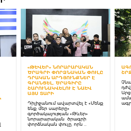
ԵՐ
«ԹԵՒԵՐ» ՆՈՐԱՐԱՐԱԿԱՆ
ԱԳ
ԾՐԱԳՐԻ ՓՈՐՁՆԱԿԱՆ ՓՈՒԼԸ Դ
ՇՐ
ՐԱԿԱՆ ԱՐԴՅՈՒՆՔՆԵՐ Է Գ
Չնա
ՐԱՆՑԵԼ. ԾՐԱԳԻՐԸ Շ
դժվ
ԱՐՈՒՆԱԿՎԵԼՈՒ Է ՆԱԵՒ ԱՅ
Արց
Ս ՏԱՐԻ
ամա
Ի
Դիլիջանում ավարտվել է «Մենք
ագր
ենք մեր սարերը»
գործակալության «Թևեր»
նորարարական ծրագրի
վ
փորձնական փուլը, որն ...