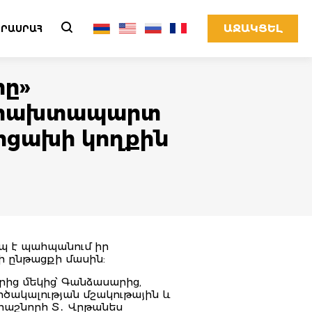
ԱՋԱԿՑԵԼ
ՐԱՍՐԱՀ
րը»
 երախտապարտ
Արցախի կողքին
պ է պահպանում իր
ի ընթացքի մասին:
րից մեկից՝ Գանձասարից,
րծակալության մշակութային և
րաշնորհ Տ․ Վրթանես