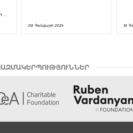
...
08 Հունվարի 2024
18 Հո
ԱԶՄԱԿԵՐՊՈՒԹՅՈՒՆՆԵՐ