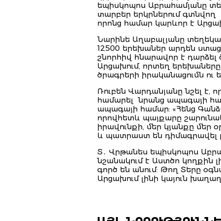
եպիսկոպոս Աբրահամյանը տես
տարբեր երկրներում գտնվող 
որոնց համար կարևոր է Արց
Նարինե Աղաբալյանը տեղեկաց
12500 երեխաներ արդեն ստացե
շնորհիվ հնարավոր է դարձե
Արցախում, որտեղ երեխաները
ծրագրերի իրականացումն ու 
Ռուբեն Վարդանյանը նշել է, 
համարել նրանց ապագայի համ
ապագայի համար: «Հենց Գանձ
որովհետև պայքարը շարունակվ
իրավունքի, մեր կյանքը մեր 
և պատրաստ են դիմագրավել բո
Տ․ Վրթանես եպիսկոպոս Աբրահ
նշանակում է Աստծո կողքին լ
գործ են անում: Թող Տերը օգ
Արցախում լինի կայուն խաղաղո