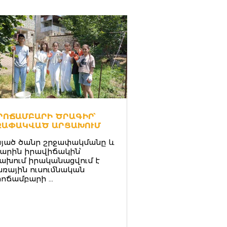
ՐՈՃԱՄԲԱՐԻ ԾՐԱԳԻՐ՝
ՋԱՓԱԿՎԱԾ ԱՐՑԱԽՈՒՄ
յած ծանր շրջափակմանը և
արին իրավիճակին՝
ախում իրականացվում է
ռային ուսումնական
ոճամբարի ...