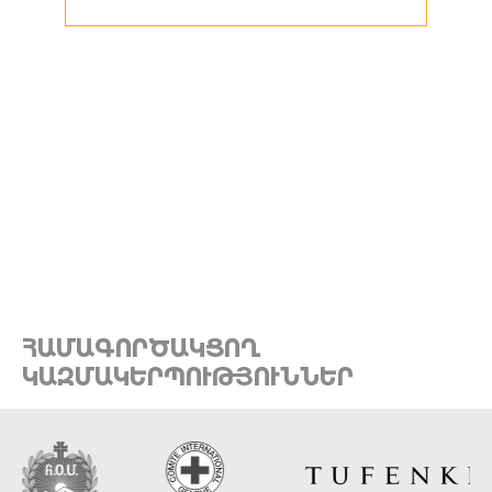
ՀԱՄԱԳՈՐԾԱԿՑՈՂ
ԿԱԶՄԱԿԵՐՊՈՒԹՅՈՒՆՆԵՐ