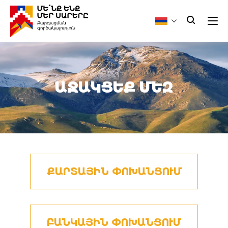
ԱՋԱԿՑԵՔ ՄԵԶ
ՔԱՐՏԱՅԻՆ ՓՈԽԱՆՑՈՒՄ
ԲԱՆԿԱՅԻՆ ՓՈԽԱՆՑՈՒՄ