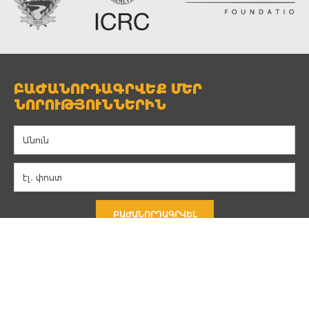
ԲԱԺԱՆՈՐԴԱԳՐՎԵՔ ՄԵՐ
ՆՈՐՈՒԹՅՈՒՆՆԵՐԻՆ
ԲԱԺԱՆՈՐԴԱԳՐՎԵԼ
Կապ
Գաղտնիություն
Պայմաններ