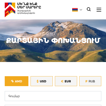
ՔԱՐՏԱՅԻՆ ՓՈԽԱՆՑՈՒՄ
֏
$
€
AMD
USD
EUR
₽
RUB