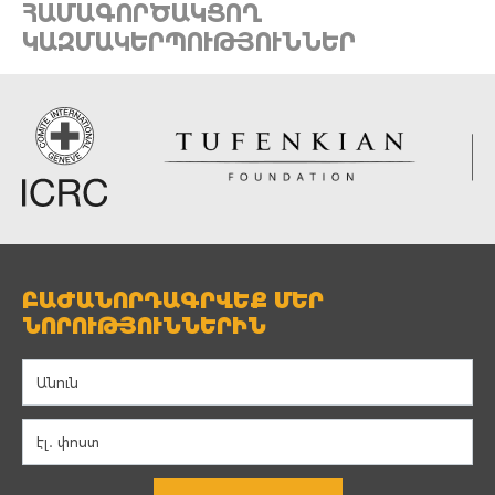
ՀԱՄԱԳՈՐԾԱԿՑՈՂ
ԿԱԶՄԱԿԵՐՊՈՒԹՅՈՒՆՆԵՐ
ԲԱԺԱՆՈՐԴԱԳՐՎԵՔ ՄԵՐ
ՆՈՐՈՒԹՅՈՒՆՆԵՐԻՆ