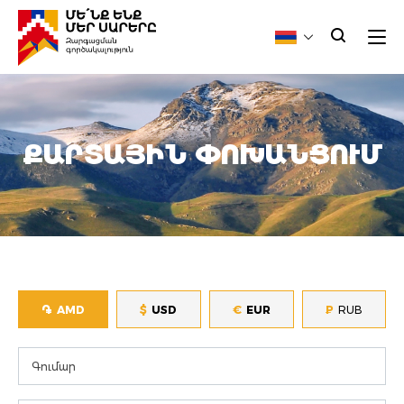
ՔԱՐՏԱՅԻՆ ՓՈԽԱՆՑՈՒՄ
֏
$
€
AMD
USD
EUR
₽
RUB