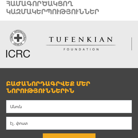
ՀԱՄԱԳՈՐԾԱԿՑՈՂ
ԿԱԶՄԱԿԵՐՊՈՒԹՅՈՒՆՆԵՐ
ԲԱԺԱՆՈՐԴԱԳՐՎԵՔ ՄԵՐ
ՆՈՐՈՒԹՅՈՒՆՆԵՐԻՆ