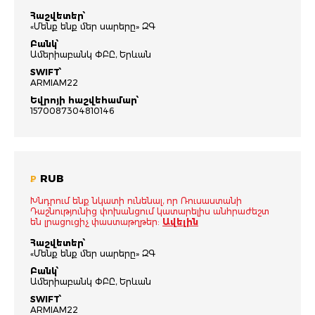
Հաշվետեր՝
«Մենք ենք մեր սարերը» ԶԳ
Բանկ՝
Ամերիաբանկ ՓԲԸ, Երևան
SWIFT՝
ARMIAM22
Եվրոյի հաշվեհամար՝
1570087304810146
RUB
₽
Խնդրում ենք նկատի ունենալ, որ Ռուսաստանի
Դաշնությունից փոխանցում կատարելիս անհրաժեշտ
են լրացուցիչ փաստաթղթեր:
Ավելին
Հաշվետեր՝
«Մենք ենք մեր սարերը» ԶԳ
Բանկ՝
Ամերիաբանկ ՓԲԸ, Երևան
SWIFT՝
ARMIAM22