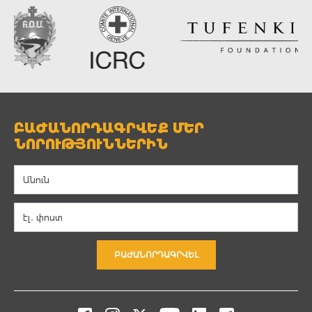
ԲԱԺԱՆՈՐԴԱԳՐՎԵՔ ՄԵՐ
ՆՈՐՈՒԹՅՈՒՆՆԵՐԻՆ
ԲԱԺԱՆՈՐԴԱԳՐՎԵԼ