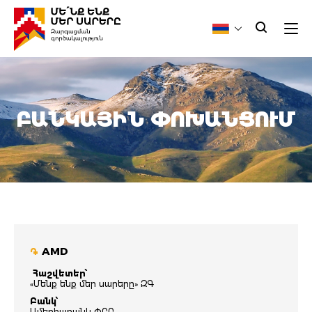
ԲԱՆԿԱՅԻՆ ՓՈԽԱՆՑՈՒՄ
AMD
֏
Հաշվետեր՝
«Մենք ենք մեր սարերը» ԶԳ
Բանկ՝
Ամերիաբանկ ՓԲԸ