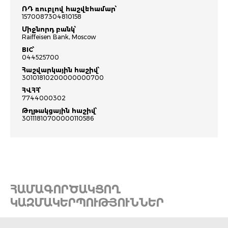
ՌԴ ռուբլով հաշվեհամար՝
1570087304810158
Միջնորդ բանկ՝
Raiffeisen Bank, Moscow
BIC՝
044525700
Հաշվարկային հաշիվ՝
30101810200000000700
ՀՎՀՀ՝
7744000302
Թղթակցային հաշիվ՝
30111810700000110586
ՀԱՄԱԳՈՐԾԱԿՑՈՂ
ԿԱԶՄԱԿԵՐՊՈՒԹՅՈՒՆՆԵՐ