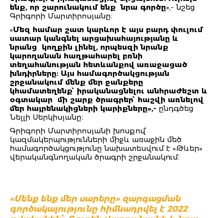
ենք, որ շարունակում ենք նրա գործը
»,- նշեց
Գրիգորի Մարտիրոսյանը։
«
Մեզ համար շատ կարևոր է այս բարդ փուլում
սատար կանգնել արցախահայությանը և
նրանց կողքին լինել, որպեսզի նրանք
կարողանան հաղթահարել բռնի
տեղահանության հետևանքով առաջացած
խնդիրները:
Այս համագործակցության
շրջանակում մենք մեր ջանքերը
կհամատեղենք՝ իրականացնելու անհրաժեշտ և
օգտակար մի շարք ծրագրեր՝ հաշվի առնելով
մեր հայրենակիցների կարիքները
»,-
ընդգծեց
Նելլի Սերկիսյանը։
Գրիգորի Մարտիրոսյանի խոսքով՝
կազմակերպությունների միջև առաջին մեծ
համագործակցությունը նախատեսվում է «Թևեր»
վերականգնողական ծրագրի շրջանակում։
«
Մենք
ենք
մեր
սարերը
» զարգացման
գործակալությունը
հիմնադրվել
է
2022