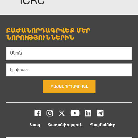
ԲԱԺԱՆՈՐԴԱԳՐՎԵՔ ՄԵՐ
ՆՈՐՈՒԹՅՈՒՆՆԵՐԻՆ
ԲԱԺԱՆՈՐԴԱԳՐՎԵԼ
Կապ
Գաղտնիություն
Պայմաններ