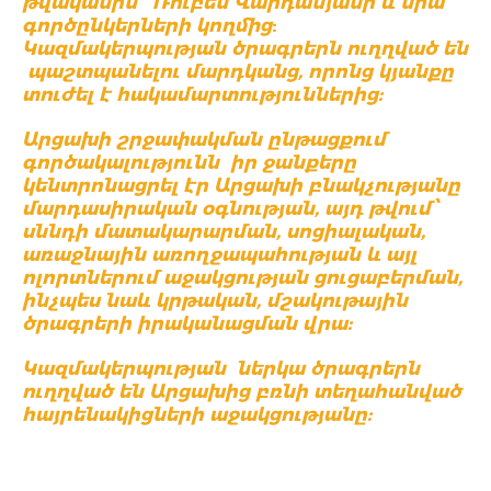
թվականին՝
Ռուբեն
Վարդանյանի
և
նրա
գործընկերների
կողմից
:
Կազմակերպության
ծրագրերն ուղղված են
պաշտպանելու մարդկանց, որոնց կյանքը
տուժել է հակամարտություններից:
Արցախի շրջափակման ընթացքում
գործակալությունն
իր ջանքերը
կենտրոնացրել էր Արցախի բնակչությանը
մարդասիրական օգնության, այդ թվում՝
սննդի մատակարարման, սոցիալական,
առաջնային առողջապահության և այլ
ոլորտներում աջակցության ցուցաբերման,
ինչպես նաև կրթական, մշակութային
ծրագրերի իրականացման վրա:
Կազմակերպության
ներկա
ծրագրերն
ուղղված
են
Արցախից
բռնի տեղահանված
հայրենակիցների
աջակցությանը
: