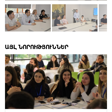
ԱՅԼ ՆՈՐՈՒԹՅՈՒՆՆԵՐ