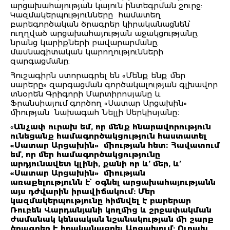
արցախահայության կայուն ինտեգրման շուրջ:
Կազմակերպությունները համատեղ
բարեգործական ծրագրեր կիրականացնեն՝
ուղղված արցախահայության աջակցությանը,
նրանց կարիքների բավարարմանը,
մասնագիտական ​​կարողությունների
զարգացմանը:
Հուշագիրն ստորագրել են «Մենք ենք մեր
սարերը» զարգացման գործակալության գլխավոր
տնօրեն Գրիգորի Մարտիրոսյանը և
Ֆրանսիայում գործող «Սատար Արցախին»
միության նախագահ Նելլի Սերկիսյանը։
«
Անչափ ուրախ եմ, որ մենք հնարավորություն
ունեցանք համագործակցություն հաստատել
«Սատար Արցախին» միության հետ։ Հավատում
եմ, որ մեր համագործակցությունը
արդյունավետ կլինի, քանի որ և’ մեր, և’
«Սատար Արցախին» միության
առաքելությունն է՝ օգնել արցախահայությանն
այս դժվարին իրավիճակում: Մեր
կազմակերպությունը հիմնվել է բարերար
Ռուբեն Վարդանյանի կողմից և շրջափակման
ժամանակ կենսական նշանակության մի շարք
ծրագրեր է իրականացրել Արցախում: Ուրախ