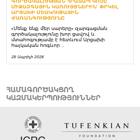
ԳՈՐԾԱԿԱԼՈՒԹՅԱՆ ՀՐԱՏԱՊ ԿՈՉԸ
ՄԻՋԱԶԳԱՅԻՆ ԿԱՌՈՒՅՑՆԵՐԻՆ՝ ՓՐԿԵԼ
ԱՐՑԱԽԻ ՄՇԱԿՈՒԹԱՅԻՆ
ԺԱՌԱՆԳՈՒԹՅՈՒՆԸ
«Մենք ենք մեր սարերը» զարգացման
գործակալությունը խոր ցավով և
մտահոգությամբ է հետևում Արցախի
հայկական հոգևոր ...
28 Ապրիլի 2026
ՀԱՄԱԳՈՐԾԱԿՑՈՂ
ԿԱԶՄԱԿԵՐՊՈՒԹՅՈՒՆՆԵՐ