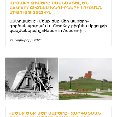
ԱՐՑԱԽԻ ԹԻՄԵՐԸ ՄԱՍՆԱԿՑԵԼ ԵՆ
CASEKEY ԲԻԶՆԵՍ ԽՆԴԻՐՆԵՐԻ ԼՈՒԾՄԱՆ
ՄՐՑՈՒՅԹ 2023-ԻՆ
Ամփոփվել է «Մենք ենք մեր սարերը»
գործակալության և CaseKey բիզնես մրցույթի
կազմակերպիչ «Nation in Action»-ի ...
22 Նոյեմբերի 2023
«ՄԵՆՔ ԵՆՔ ՄԵՐ ՍԱՐԵՐԸ» ԶԱՐԳԱՑՄԱՆ