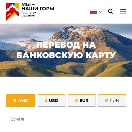
ПЕРЕВОД НА
БАНКОВСКУЮ КАРТУ
AMD
USD
EUR
₽
RUB
֏
$
€