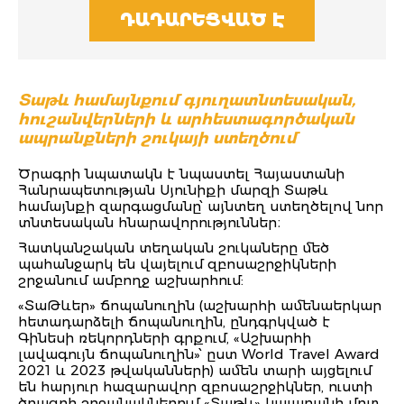
ԴԱԴԱՐԵՑՎԱԾ Է
Տաթև համայնքում գյուղատնտեսական,
հուշանվերների և արհեստագործական
ապրանքների շուկայի ստեղծում
Ծրագրի նպատակն է նպաստել Հայաստանի
Հանրապետության Սյունիքի մարզի Տաթև
համայնքի զարգացմանը՝ այնտեղ ստեղծելով նոր
տնտեսական հնարավորություններ։
Հատկանշական տեղական շուկաները մեծ
պահանջարկ են վայելում զբոսաշրջիկների
շրջանում ամբողջ աշխարհում:
«ՏաԹևեր» ճոպանուղին (աշխարհի ամենաերկար
հետադարձելի ճոպանուղին, ընդգրկված է
Գինեսի ռեկորդների գրքում, «Աշխարհի
լավագույն ճոպանուղին»՝ ըստ World Travel Award
2021 և 2023 թվականների) ամեն տարի այցելում
են հարյուր հազարավոր զբոսաշրջիկներ, ուստի
ծրագրի շրջանակներում «Տաթև» կայարանի մոտ