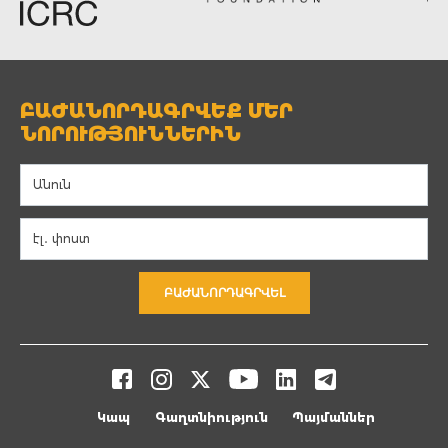
ԲԱԺԱՆՈՐԴԱԳՐՎԵՔ ՄԵՐ
ՆՈՐՈՒԹՅՈՒՆՆԵՐԻՆ
ԲԱԺԱՆՈՐԴԱԳՐՎԵԼ
Կապ
Գաղտնիություն
Պայմաններ