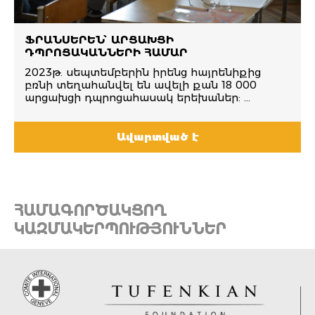
ՖՐԱՆՍԵՐԵՆ՝ ԱՐՑԱԽՑԻ
ԴՊՐՈՑԱԿԱՆՆԵՐԻ ՀԱՄԱՐ
2023թ. սեպտեմբերին իրենց հայրենիքից
բռնի տեղահանվել են ավելի քան 18 000
արցախցի դպրոցահասակ երեխաներ: ...
Ավարտված է
ՀԱՄԱԳՈՐԾԱԿՑՈՂ
ԿԱԶՄԱԿԵՐՊՈՒԹՅՈՒՆՆԵՐ