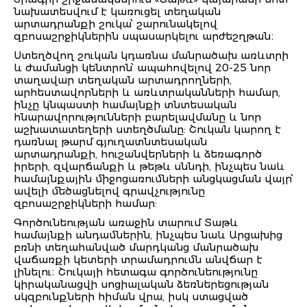
նախատեսվում է կառուցել տեղական
արտադրանքի շուկա՝ շարունակելով
զբոսաշրջիկներին սպասարկելու արժեշղթան։
Ստեղծվող շուկան կդառնա մանրածախ առևտրի
և ժամանցի կենտրոն՝ ապահովելով 20-25 նոր
տաղավար տեղական արտադրողների,
արհեստավորների և առևտրականների համար,
ինչը կնպաստի համայնքի տնտեսական
հնարավորությունների բարելավմանը և նոր
աշխատատեղերի ստեղծմանը: Շուկան կարող է
դառնալ թարմ գյուղատնտեսական
արտադրանքի, հուշանվերների և ձեռագործ
իրերի, զվարճանքի և թեթև սննդի, ինչպես նաև
համայնքային միջոցառումների անցկացման վայր՝
ավելի մեծացնելով գրավչությունը
զբոսաշրջիկների համար:
Գործունեության առաջին տարում Տաթև
համայնքի անդամներին, ինչպես նաև Արցախից
բռնի տեղահանված մարդկանց մանրածախ
վաճառքի կետերի տրամադրումն անվճար է
լինելու։ Շուկայի հետագա գործունեությունը
կիրականացվի սոցիալական ձեռներեցության
սկզբունքների հիման վրա, իսկ ստացված