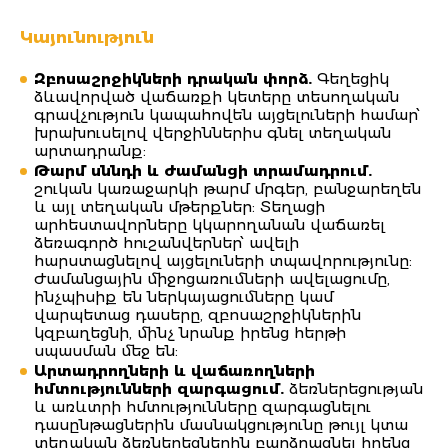
Կայունություն
Զբոսաշրջիկների դրական փորձ.
Գեղեցիկ
ձևավորված վաճառքի կետերը տեսողական
գրավչություն կապահովեն այցելուների համար՝
խրախուսելով վերջիններիս գնել տեղական
արտադրանք:
Թարմ սննդի և ժամանցի տրամադրում.
շուկան կառաջարկի թարմ մրգեր, բանջարեղեն
և այլ տեղական մթերքներ: Տեղացի
արհեստավորները կկարողանան վաճառել
ձեռագործ հուշանվերներ՝ ավելի
հարստացնելով այցելուների տպավորությունը:
Ժամանցային միջոցառումների ավելացումը,
ինչպիսիք են ներկայացումները կամ
վարպետաց դասերը, զբոսաշրջիկներին
կզբաղեցնի, մինչ նրանք իրենց հերթի
սպասման մեջ են:
Արտադրողների և վաճառողների
հմտությունների զարգացում.
ձեռներեցության
և առևտրի հմտությունները զարգացնելու
դասընթացներին մասնակցությունը թույլ կտա
տեղական ձեռներեցներին բարձրացնել իրենց