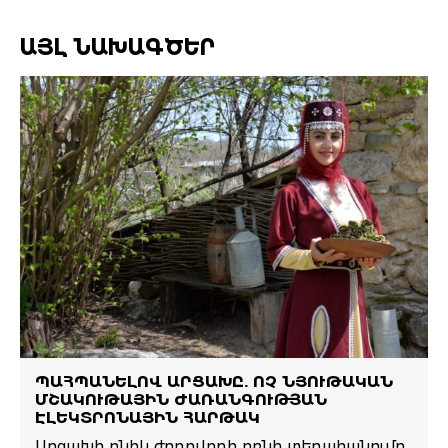
ԱՅԼ ՆԱԽԱԳԾԵՐ
ՊԱՀՊԱՆԵԼՈՎ ԱՐՑԱԽԸ. ՈՉ ՆՅՈՒԹԱԿԱՆ
ՄՇԱԿՈՒԹԱՅԻՆ ԺԱՌԱՆԳՈՒԹՅԱՆ
ԷԼԵԿՏՐՈՆԱՅԻՆ ՀԱՐԹԱԿ
Արցախի բնիկ ժողովրդի բռնի տեղահանումը