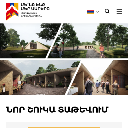
ՆՈՐ ՇՈՒԿԱ ՏԱԹԵՎՈՒՄ