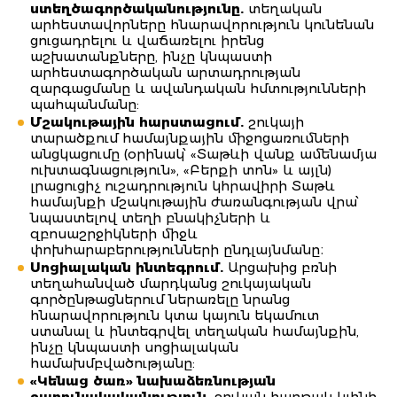
ստեղծագործականությունը.
տեղական
արհեստավորները հնարավորություն կունենան
ցուցադրելու և վաճառելու իրենց
աշխատանքները, ինչը կնպաստի
արհեստագործական արտադրության
զարգացմանը և ավանդական հմտությունների
պահպանմանը:
Մշակութային հարստացում.
շուկայի
տարածքում համայնքային միջոցառումների
անցկացումը (օրինակ՝ «Տաթևի վանք ամենամյա
ուխտագնացություն», «Բերքի տոն» և այլն)
լրացուցիչ ուշադրություն կհրավիրի Տաթև
համայնքի մշակութային ժառանգության վրա՝
նպաստելով տեղի բնակիչների և
զբոսաշրջիկների միջև
փոխհարաբերությունների ընդլայնմանը։
Սոցիալական ինտեգրում.
Արցախից բռնի
տեղահանված մարդկանց շուկայական
գործընթացներում ներառելը նրանց
հնարավորություն կտա կայուն եկամուտ
ստանալ և ինտեգրվել տեղական համայնքին,
ինչը կնպաստի սոցիալական
համախմբվածությանը:
«Կենաց ծառ» նախաձեռնության
շարունակականություն.
շուկան հարթակ կլինի