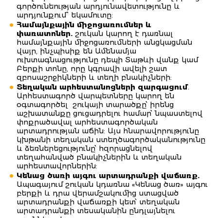
գործունեության արդյունավետությունը և
արդյունքում՝ եկամուտը:
Համայնքային միջոցառումներ և
փառատոներ.
շուկան կարող է դառնալ
համայնքային միջոցառումների անցկացման
վայր, ինչպիսիք են Ամենամյա
ուխտագնացությունը դեպի Տաթևի վանք կամ
Բերքի տոնը, որը կգրավի ավելի շատ
զբոսաշրջիկների և տեղի բնակիչների:
Տեղական արհեստանոցների զարգացում
.
Արհեստագործ վարպետները կարող են
օգտագործել շուկայի տարածքը՝ իրենց
աշխատանքը ցուցադրելու համար՝ նպաստելով
փոքրածավալ արհեստագործական
արտադրության աճին: Այս հնարավորությունը
կխթանի տեղական ստեղծագործականությունը
և ձեռներեցությունը՝ հզորացնելով
տեղահանված բնակիչներին և տեղական
արհեստավորներին:
Կենաց ծառի այգու արտադրանքի վաճառք.
Ապագայում շուկան կդառնա «Կենաց ծառ» այգու
բերքի և դրա վերամշակումից ստացված
արտադրանքի վաճառքի կետ՝ տեղական
արտադրանքի տեսականին ընդլայնելու