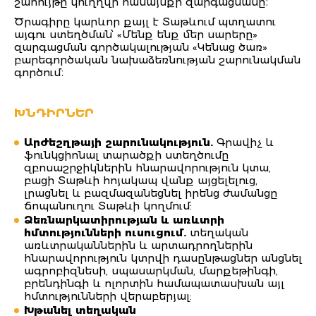
շահույթը կուղղվի համայնքի զարգացմանը։
Ծրագիրը կարևոր քայլ է Տաթևում պտղատու
այգու ստեղծման՝ «Մենք ենք մեր սարերը»
զարգացման գործակալության «Կենաց ծառ»
բարեգործական նախաձեռնության շարունակման
գործում։
ԽՆԴԻՐՆԵՐ
Արժեշղթայի շարունակություն.
Գրավիչ և
ֆունկցիոնալ տարածքի ստեղծումը
զբոսաշրջիկներին հնարավորություն կտա,
բացի Տաթևի հոյակապ վանք այցելելուց,
լրացնել և բազմազանեցնել իրենց ժամանցը
ճոպանուղու Տաթևի կողմում:
Ձեռնարկատիրության և առևտրի
հմտությունների ուսուցում.
տեղական
առևտրականներին և արտադրողներին
հնարավորություն կտրվի դասընթացներ անցնել
ագրոբիզնեսի, սպասարկման, մարքեթինգի,
բրենդինգի և ոլորտին համապատասխան այլ
հմտությունների վերաբերյալ:
Խթանել տեղական