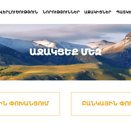
ՎԵՐԼՈՒԾՈՒԹՅՈՒՆ
ՆՈՐՈՒԹՅՈՒՆՆԵՐ
ԱՋԱԿԻՑՆԵՐ
ՊԱՏԿԵ
ԱՋԱԿՑԵՔ ՄԵԶ
ԻՆ ՓՈԽԱՆՑՈՒՄ
ԲԱՆԿԱՅԻՆ ՓՈ