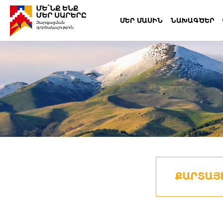
ՄԵՐ ՄԱՍԻՆ
ՆԱԽԱԳԾԵՐ
ՔԱՐՏԱՅ