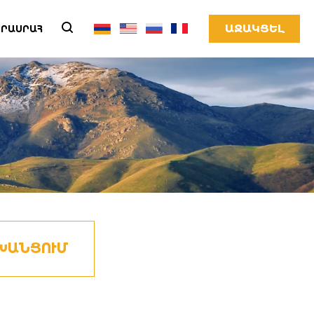
ԱՋԱԿՑԵԼ
ՐԱՍՐԱՀ
ԽԱՆՑՈՒՄ