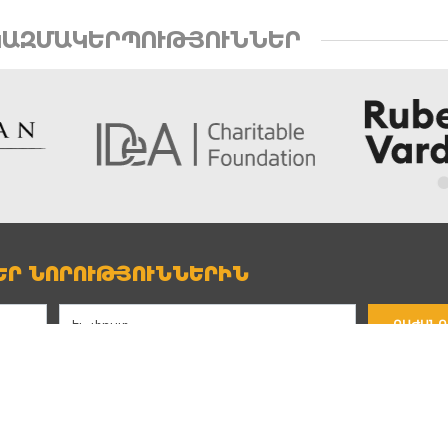
ԱԶՄԱԿԵՐՊՈՒԹՅՈՒՆՆԵՐ
Ր ՆՈՐՈՒԹՅՈՒՆՆԵՐԻՆ
ԲԱԺԱՆՈ
Կապ