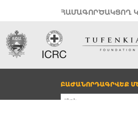
ՀԱՄԱԳՈՐԾԱԿՑՈՂ Կ
ԲԱԺԱՆՈՐԴԱԳՐՎԵՔ ՄԵ