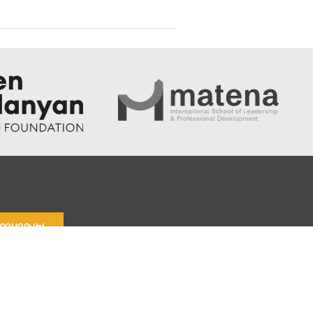
ՐԴԱԳՐՎԵԼ
Գաղտնիություն
Պայմաններ