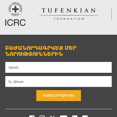
ԲԱԺԱՆՈՐԴԱԳՐՎԵՔ ՄԵՐ
ՆՈՐՈՒԹՅՈՒՆՆԵՐԻՆ
ԲԱԺԱՆՈՐԴԱԳՐՎԵԼ