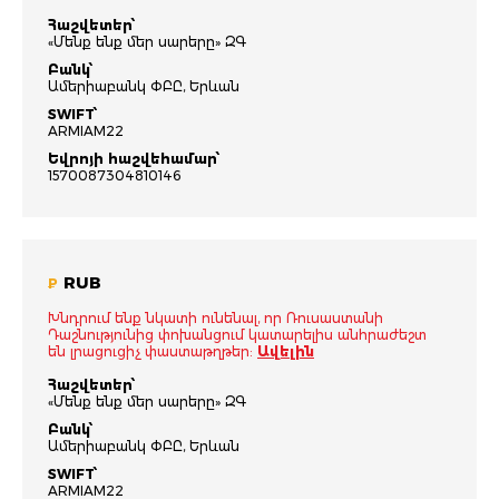
Հաշվետեր՝
«Մենք ենք մեր սարերը» ԶԳ
Բանկ՝
Ամերիաբանկ ՓԲԸ, Երևան
SWIFT՝
ARMIAM22
Եվրոյի հաշվեհամար՝
1570087304810146
RUB
₽
Խնդրում ենք նկատի ունենալ, որ Ռուսաստանի
Դաշնությունից փոխանցում կատարելիս անհրաժեշտ
են լրացուցիչ փաստաթղթեր:
Ավելին
Հաշվետեր՝
«Մենք ենք մեր սարերը» ԶԳ
Բանկ՝
Ամերիաբանկ ՓԲԸ, Երևան
SWIFT՝
ARMIAM22