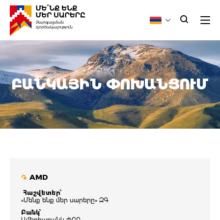
ԲԱՆԿԱՅԻՆ ՓՈԽԱՆՑՈՒՄ
AMD
֏
Հաշվետեր՝
«Մենք ենք մեր սարերը» ԶԳ
Բանկ՝
Ամերիաբանկ ՓԲԸ