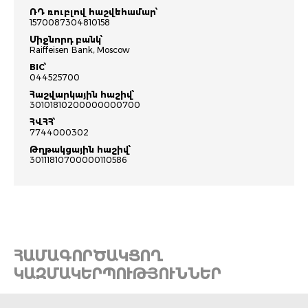
ՌԴ ռուբլով հաշվեհամար՝
1570087304810158
Միջնորդ բանկ՝
Raiffeisen Bank, Moscow
BIC՝
044525700
Հաշվարկային հաշիվ՝
30101810200000000700
ՀՎՀՀ՝
7744000302
Թղթակցային հաշիվ՝
30111810700000110586
ՀԱՄԱԳՈՐԾԱԿՑՈՂ
ԿԱԶՄԱԿԵՐՊՈՒԹՅՈՒՆՆԵՐ