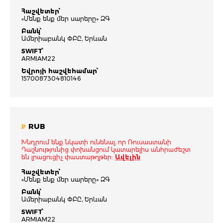
Հաշվետեր՝
«Մենք ենք մեր սարերը» ԶԳ
Բանկ՝
Ամերիաբանկ ՓԲԸ, Երևան
SWIFT՝
ARMIAM22
Եվրոյի հաշվեհամար՝
1570087304810146
RUB
₽
Խնդրում ենք նկատի ունենալ, որ Ռուսաստանի
Դաշնությունից փոխանցում կատարելիս անհրաժեշտ
են լրացուցիչ փաստաթղթեր:
Ավելին
Հաշվետեր՝
«Մենք ենք մեր սարերը» ԶԳ
Բանկ՝
Ամերիաբանկ ՓԲԸ, Երևան
SWIFT՝
ARMIAM22