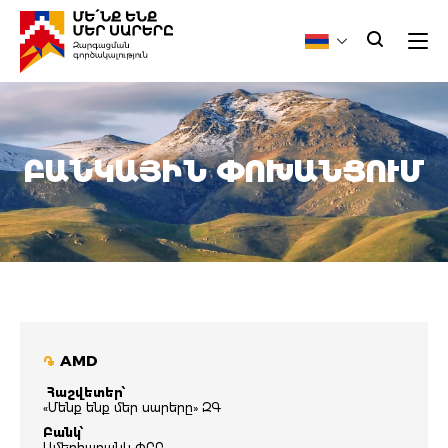
ԲԱՆԿԱՅԻՆ ՓՈԽԱՆՑՈՒՄ
AMD
֏
Հաշվետեր՝
«Մենք ենք մեր սարերը» ԶԳ
Բանկ՝
Ամերիաբանկ ՓԲԸ