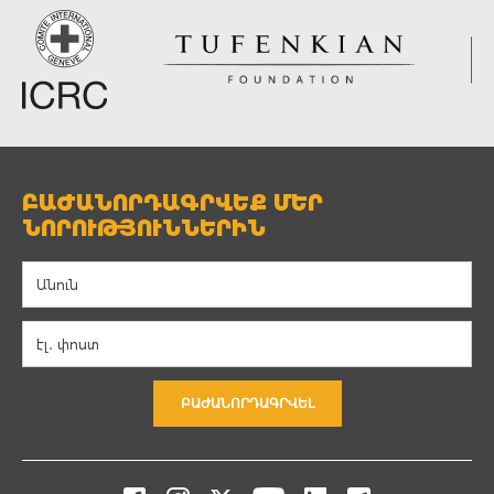
ԲԱԺԱՆՈՐԴԱԳՐՎԵՔ ՄԵՐ
ՆՈՐՈՒԹՅՈՒՆՆԵՐԻՆ
ԲԱԺԱՆՈՐԴԱԳՐՎԵԼ