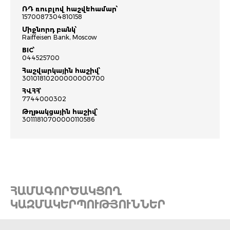
ՌԴ ռուբլով հաշվեհամար՝
1570087304810158
Միջնորդ բանկ՝
Raiffeisen Bank, Moscow
BIC՝
044525700
Հաշվարկային հաշիվ՝
30101810200000000700
ՀՎՀՀ՝
7744000302
Թղթակցային հաշիվ՝
30111810700000110586
ՀԱՄԱԳՈՐԾԱԿՑՈՂ
ԿԱԶՄԱԿԵՐՊՈՒԹՅՈՒՆՆԵՐ