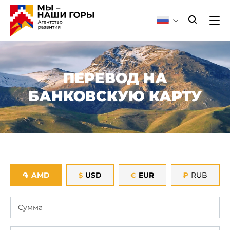
ПЕРЕВОД НА
БАНКОВСКУЮ КАРТУ
AMD
USD
EUR
₽
RUB
֏
$
€