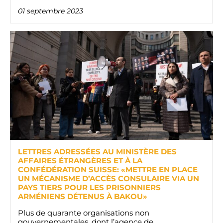
01 septembre 2023
LETTRES ADRESSÉES AU MINISTÈRE DES
AFFAIRES ÉTRANGÈRES ET À LA
CONFÉDÉRATION SUISSE: «METTRE EN PLACE
UN MÉCANISME D’ACCÈS CONSULAIRE VIA UN
PAYS TIERS POUR LES PRISONNIERS
ARMÉNIENS DÉTENUS À BAKOU»
Plus de quarante organisations non
gouvernementales, dont l’agence de